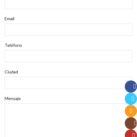
Email
Teléfono
Ciudad
Face
Mensaje
Twitt
Email
Insta