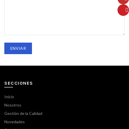
YouT
Pinte
SECCIONES
Inicio
Nosotros
Gestión de la Calidad
Novedades