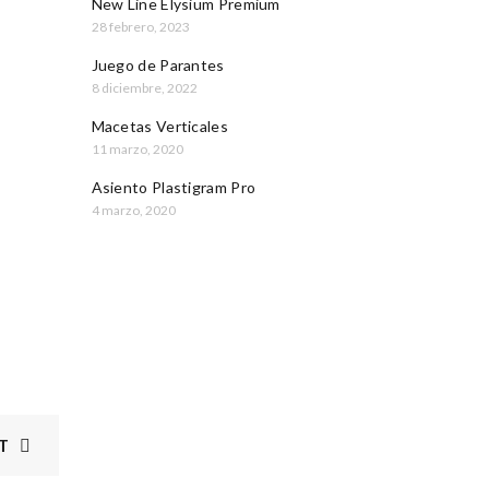
New Line Elysium Premium
28 febrero, 2023
Juego de Parantes
8 diciembre, 2022
Macetas Verticales
11 marzo, 2020
Asiento Plastigram Pro
4 marzo, 2020
T