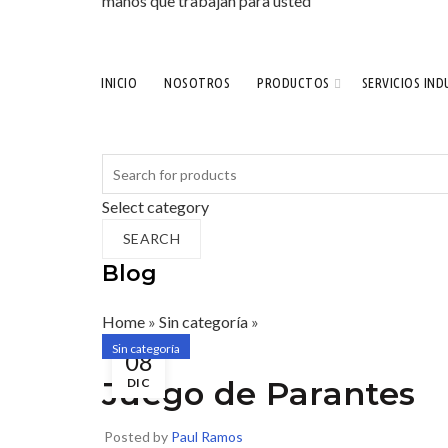
INICIO
NOSOTROS
PRODUCTOS
SERVICIOS IND
Search
for:
Select category
SEARCH
Blog
Home
»
Sin categoría
»
Sin categoría
08
Juego de Parantes
DIC
Posted by
Paul Ramos