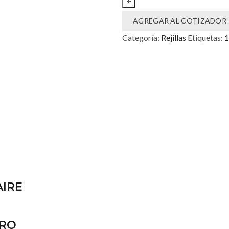
DE
AGREGAR AL COTIZADOR
10.5
CM
Categoría:
Rejillas
Etiquetas:
1
cantidad
AIRE
PRO