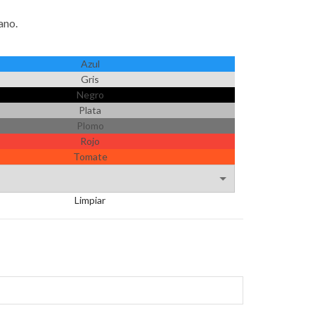
ano.
Azul
Gris
Negro
Plata
Plomo
Rojo
Tomate
Limpiar