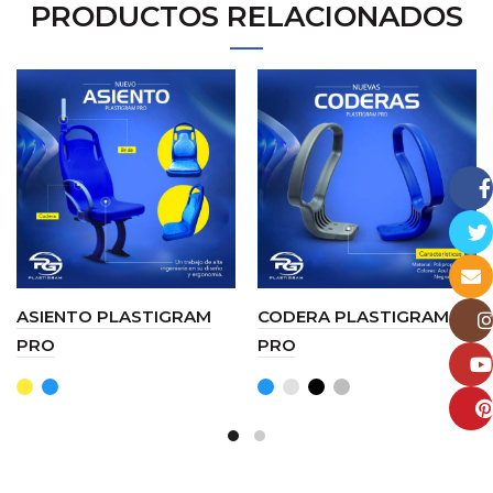
PRODUCTOS RELACIONADOS
Face
Twitt
Email
ASIENTO PLASTIGRAM
CODERA PLASTIGRAM
PRO
PRO
Insta
YouT
Pinte