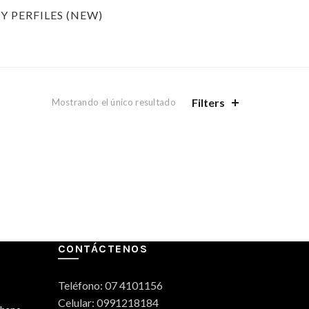
Y PERFILES (NEW)
Filters
Mostrando el único resultado
CONTÁCTENOS
Teléfono: 07 4101156
Celular: 0991218184